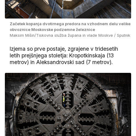
Začetek kopanja dvotirnega predora na vzhodnem delu velike
obvoznice Moskovske podzemne železnice
Maksim Mišin/Tiskovna služba župana in vlade Moskve / Sputnik
Izjema so prve postaje, zgrajene v tridesetih
letih prejšnjega stoletja: Kropotkinskaja (13
metrov) in Aleksandrovski sad (7 metrov).