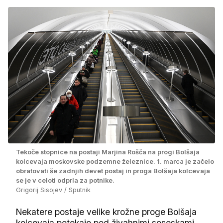
Tekoče stopnice na postaji Marjina Rošča na progi Bolšaja
kolcevaja moskovske podzemne železnice. 1. marca je začelo
obratovati še zadnjih devet postaj in proga Bolšaja kolcevaja
se je v celoti odprla za potnike.
Grigorij Sisojev / Sputnik
Nekatere postaje velike krožne proge Bolšaja
kolcevaja potekajo pod živahnimi soseskami,