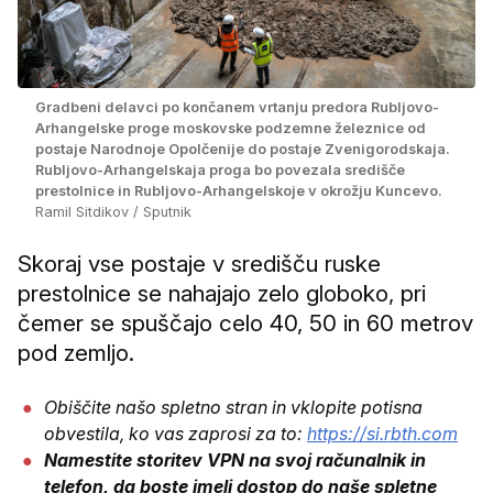
Gradbeni delavci po končanem vrtanju predora Rubljovo-
Arhangelske proge moskovske podzemne železnice od
postaje Narodnoje Opolčenije do postaje Zvenigorodskaja.
Rubljovo-Arhangelskaja proga bo povezala središče
prestolnice in Rubljovo-Arhangelskoje v okrožju Kuncevo.
Ramil Sitdikov / Sputnik
Skoraj vse postaje v središču ruske
prestolnice se nahajajo zelo globoko, pri
čemer se spuščajo celo 40, 50 in 60 metrov
pod zemljo.
Obiščite našo spletno stran in vklopite potisna
obvestila, ko vas zaprosi za to:
https://si.rbth.com
Namestite storitev VPN na svoj računalnik in
telefon, da boste imeli dostop do naše spletne