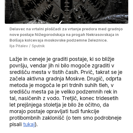
Delavec na vrtalni ploščadi za vrtanje predora med gradnjo
nove postaje Nižegorodskaja na progah Nekrasovskaja in
Bolšaja kolcevaja moskovske podzemne železnice.
Ilja Pitalev / Sputnik
Lažje in ceneje je graditi postaje, ki so bližje
površju, vendar jih ni bilo mogoče zgraditi v
središču mesta v tistih časih. Prvič, takrat se je
začela aktivna gradnja Moskve. Drugič, odprta
metoda je mogoča le pri trdnih suhih tleh, v
središču mesta pa je veliko podzemnih rek in
tal, nasičenih z vodo. Tretjič, konec tridesetih
let prejšnjega stoletja je bilo že očitno, da
morajo postaje opravljati tudi funkcije
protibombnih zaklonišč (o tem smo podrobneje
pisali
tukaj
).