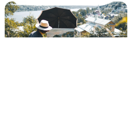
Pet najbolj zanimivih krajev v Ivanovski
regiji (FOTOZGODBA)