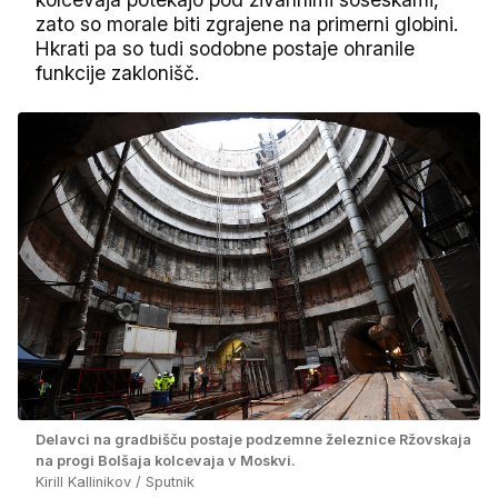
zato so morale biti zgrajene na primerni globini.
Hkrati pa so tudi sodobne postaje ohranile
funkcije zaklonišč.
Delavci na gradbišču postaje podzemne železnice Ržovskaja
na progi Bolšaja kolcevaja v Moskvi.
Kirill Kallinikov / Sputnik