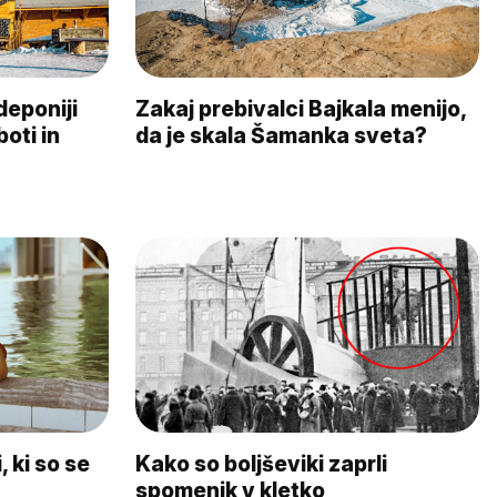
deponiji
Zakaj prebivalci Bajkala menijo,
boti in
da je skala Šamanka sveta?
, ki so se
Kako so boljševiki zaprli
spomenik v kletko