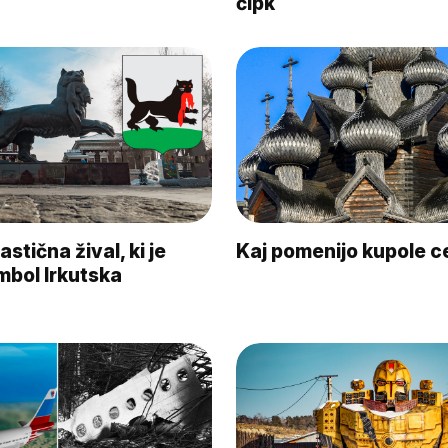
čipk
stična žival, ki je
Kaj pomenijo kupole c
mbol Irkutska