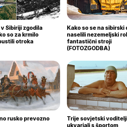
v Sibiriji zgodila
Kako so se na sibirski 
 ko so za krmilo
naselili nezemeljski ro
ustili otroka
fantastični stroji
(FOTOZGODBA)
vno rusko prevozno
Trije sovjetski voditelji
ukvarjali s športom