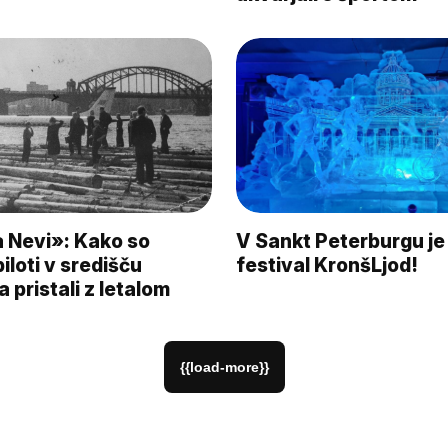
 Nevi»: Kako so
V Sankt Peterburgu je
iloti v središču
festival KronšLjod!
 pristali z letalom
{{load-more}}