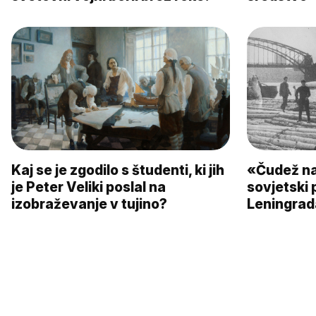
Kaj se je zgodilo s študenti, ki jih
«Čudež na
je Peter Veliki poslal na
sovjetski p
izobraževanje v tujino?
Leningrada