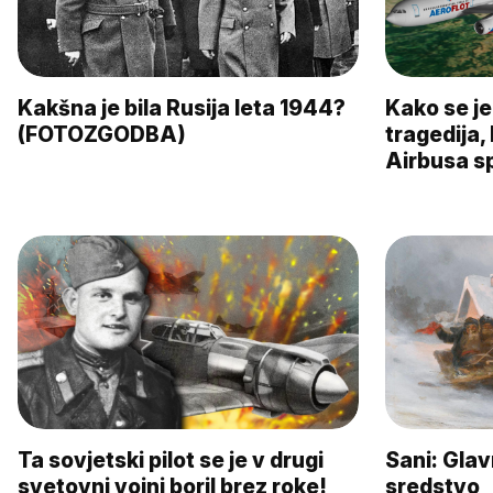
Kakšna je bila Rusija leta 1944?
Kako se je 
(FOTOZGODBA)
tragedija,
Airbusa sp
Ta sovjetski pilot se je v drugi
Sani: Gla
svetovni vojni boril brez roke!
sredstvo