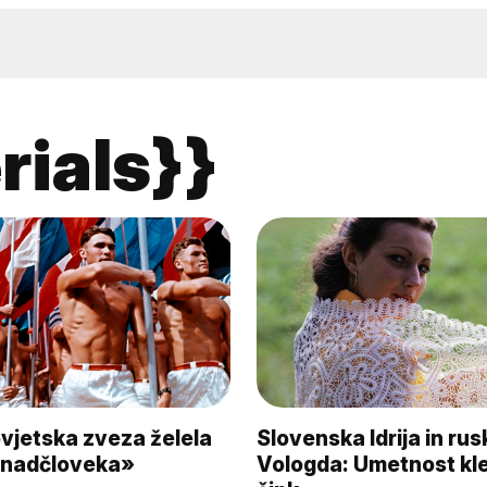
rials}}
vjetska zveza želela
Slovenska Idrija in rus
 «nadčloveka»
Vologda: Umetnost kle