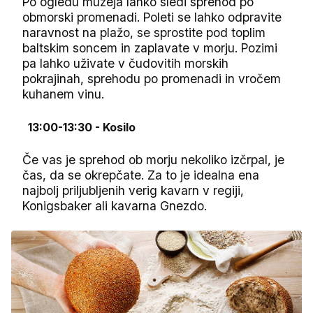
Po ogledu muzeja lahko sledi sprehod po
obmorski promenadi. Poleti se lahko odpravite
naravnost na plažo, se sprostite pod toplim
baltskim soncem in zaplavate v morju. Pozimi
pa lahko uživate v čudovitih morskih
pokrajinah, sprehodu po promenadi in vročem
kuhanem vinu.
13:00-13:30 - Kosilo
Če vas je sprehod ob morju nekoliko izčrpal, je
čas, da se okrepčate. Za to je idealna ena
najbolj priljubljenih verig kavarn v regiji,
Konigsbaker ali kavarna Gnezdo.