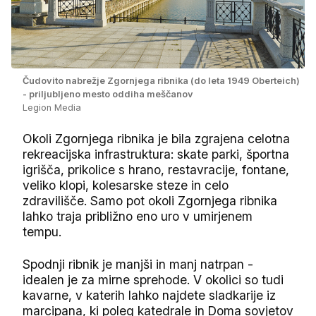
Čudovito nabrežje Zgornjega ribnika (do leta 1949 Oberteich)
- priljubljeno mesto oddiha meščanov
Legion Media
Okoli Zgornjega ribnika je bila zgrajena celotna
rekreacijska infrastruktura: skate parki, športna
igrišča, prikolice s hrano, restavracije, fontane,
veliko klopi, kolesarske steze in celo
zdravilišče. Samo pot okoli Zgornjega ribnika
lahko traja približno eno uro v umirjenem
tempu.
Spodnji ribnik je manjši in manj natrpan -
idealen je za mirne sprehode. V okolici so tudi
kavarne, v katerih lahko najdete sladkarije iz
marcipana, ki poleg katedrale in Doma sovjetov