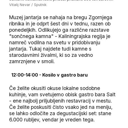
Vitalij Nevar / Sputnik
Muzej jantarja se nahaja na bregu Zgornjega
ribnika in je odprt šest dni v tednu, razen ob
ponedeljkih. Odlikujejo ga različne razstave
"sončnega kamna" - Kaliningrajska regija je
namreč vodilna na svetu v pridobivanju
jantarja. Tukaj najdete tudi kamne s
starodavnimi živalmi, ki so za vedno
zamrznjene v smoli.
12:00-14:00 - Kosilo v gastro baru
Če želite okusiti okuse lokalne sodobne
kuhinje, vam svetujemo obisk gastro bara Salt
- ene najbolj priljubljenih restavracij v mestu.
Če želite poskusiti čisto vsako jed na meniju,
se lahko odločite za degustacijski set: stane
6.000 rubljev, vendar je vreden tega.