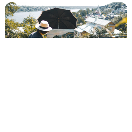
Pet najbolj zanimivih krajev v Ivanovski
regiji (FOTOZGODBA)