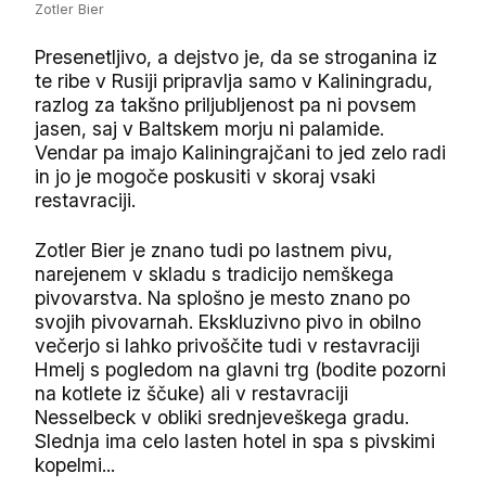
Zotler Bier
Presenetljivo, a dejstvo je, da se stroganina iz
te ribe v Rusiji pripravlja samo v Kaliningradu,
razlog za takšno priljubljenost pa ni povsem
jasen, saj v Baltskem morju ni palamide.
Vendar pa imajo Kaliningrajčani to jed zelo radi
in jo je mogoče poskusiti v skoraj vsaki
restavraciji.
Zotler Bier je znano tudi po lastnem pivu,
narejenem v skladu s tradicijo nemškega
pivovarstva. Na splošno je mesto znano po
svojih pivovarnah. Ekskluzivno pivo in obilno
večerjo si lahko privoščite tudi v restavraciji
Hmelj s pogledom na glavni trg (bodite pozorni
na kotlete iz ščuke) ali v restavraciji
Nesselbeck v obliki srednjeveškega gradu.
Slednja ima celo lasten hotel in spa s pivskimi
kopelmi...